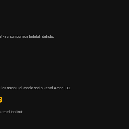
fikasi sumbernya terlebih dahulu.
link terbaru di media sosial resmi Aman333.
3
resmi berikut: