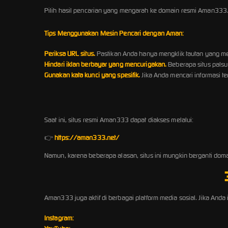
Pilih hasil pencarian yang mengarah ke domain resmi Aman333
Tips Menggunakan Mesin Pencari dengan Aman:
Periksa URL situs.
Pastikan Anda hanya mengklik tautan yang mem
Hindari iklan berbayar yang mencurigakan.
Beberapa situs palsu 
Gunakan kata kunci yang spesifik.
Jika Anda mencari informasi t
Saat ini, situs resmi Aman333 dapat diakses melalui:
👉
https://aman333.net/
Namun, karena beberapa alasan, situs ini mungkin berganti doma
Aman333 juga aktif di berbagai platform media sosial. Jika And
Instagram: