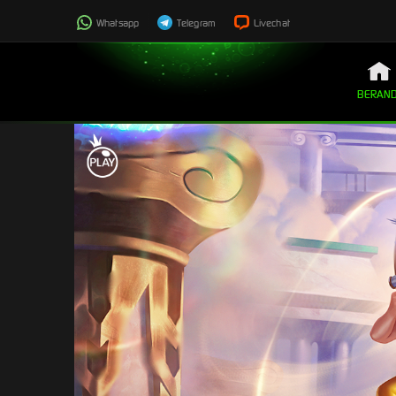
Whatsapp
Telegram
Livechat
BERAN