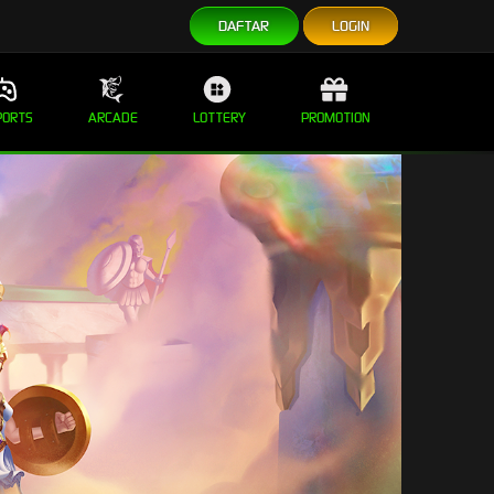
DAFTAR
LOGIN
PORTS
ARCADE
LOTTERY
PROMOTION