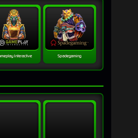
meplay Interactive
Spadegaming