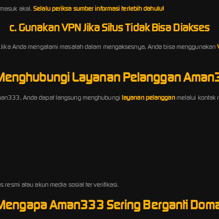
 masuk akal.
Selalu periksa sumber informasi terlebih dahulu!
c. Gunakan VPN Jika Situs Tidak Bisa Diakses
si. Jika Anda mengalami masalah dalam mengaksesnya, Anda bisa menggunakan
 Menghubungi Layanan Pelanggan Aman
Aman333, Anda dapat langsung menghubungi
layanan pelanggan
melalui kontak 
resmi atau akun media sosial terverifikasi.
 Mengapa Aman333 Sering Berganti Doma