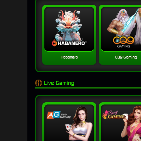
Habanero
CQ9 Gaming
Live Gaming