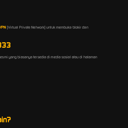
VPN
(Virtual Private Network) untuk membuka blokir dan
333
resmi yang biasanya tersedia di media sosial atau di halaman
in?