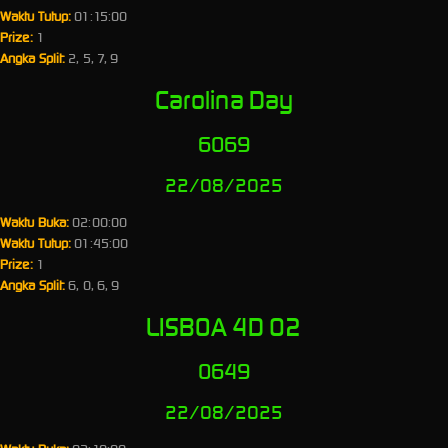
Waktu Tutup:
01:15:00
Prize:
1
Angka Split:
2, 5, 7, 9
Carolina Day
6069
22/08/2025
Waktu Buka:
02:00:00
Waktu Tutup:
01:45:00
Prize:
1
Angka Split:
6, 0, 6, 9
LISBOA 4D 02
0649
22/08/2025