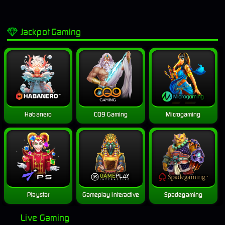
Jackpot Gaming
Habanero
CQ9 Gaming
Microgaming
Playstar
Gameplay Interactive
Spadegaming
Live Gaming