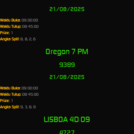
21/08/2025
Waktu Buka:
09:00:00
Waktu Tutup:
08:45:00
Prize:
1
Angka Split:
8, 8, 2, 6
Oregon 7 PM
9389
21/08/2025
Waktu Buka:
09:00:00
Waktu Tutup:
08:45:00
Prize:
1
Angka Split:
9, 3, 8, 9
LISBOA 4D 09
4727