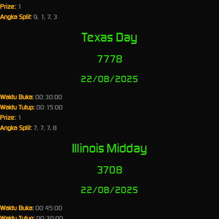
Prize:
1
Angka Split:
9, 1, 7, 3
Texas Day
7778
22/08/2025
Waktu Buka:
00:30:00
Waktu Tutup:
00:15:00
Prize:
1
Angka Split:
7, 7, 7, 8
Illinois Midday
3708
22/08/2025
Waktu Buka:
00:45:00
Waktu Tutup:
00:30:00