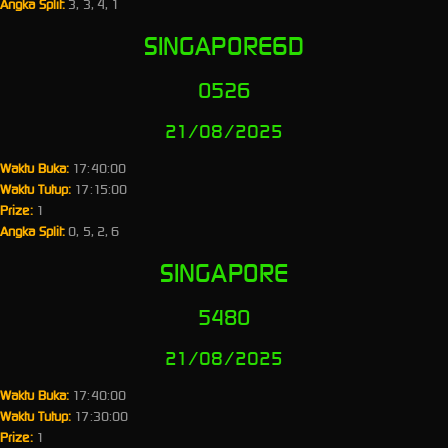
Angka Split:
3, 3, 4, 1
SINGAPORE6D
0526
21/08/2025
Waktu Buka:
17:40:00
Waktu Tutup:
17:15:00
Prize:
1
Angka Split:
0, 5, 2, 6
SINGAPORE
5480
21/08/2025
Waktu Buka:
17:40:00
Waktu Tutup:
17:30:00
Prize:
1