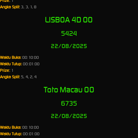
Prize:
1
Angka Split:
3, 3, 1, 8
LISBOA 4D 00
5424
22/08/2025
Waktu Buka:
00:10:00
Waktu Tutup:
00:01:00
Prize:
1
Angka Split:
5, 4, 2, 4
Toto Macau 00
6735
22/08/2025
Waktu Buka:
00:10:00
Waktu Tutup:
00:01:00