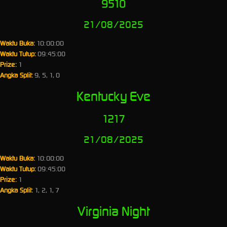
9510
21/08/2025
Waktu Buka:
10:00:00
Waktu Tutup:
09:45:00
Prize:
1
Angka Split:
9, 5, 1, 0
Kentucky Eve
1217
21/08/2025
Waktu Buka:
10:00:00
Waktu Tutup:
09:45:00
Prize:
1
Angka Split:
1, 2, 1, 7
Virginia Night