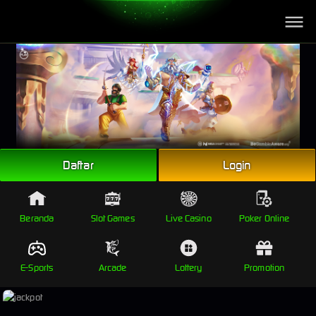
Link Alternatif
Link Alternatif #1
Link Alternatif #2
Daftar
Login
Beranda
Slot Games
Live Casino
Poker Online
E-Sports
Arcade
Lottery
Promotion