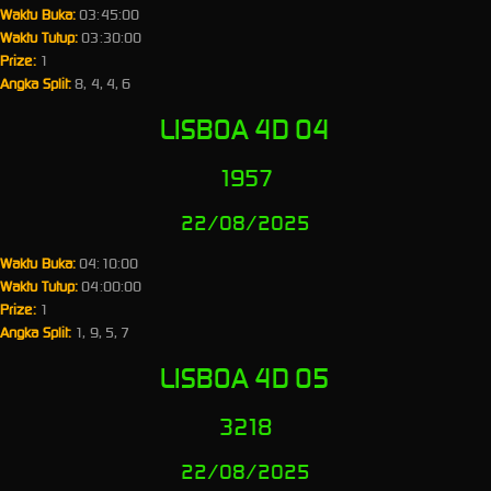
Waktu Buka:
03:45:00
Waktu Tutup:
03:30:00
Prize:
1
Angka Split:
8, 4, 4, 6
LISBOA 4D 04
1957
22/08/2025
Waktu Buka:
04:10:00
Waktu Tutup:
04:00:00
Prize:
1
Angka Split:
1, 9, 5, 7
LISBOA 4D 05
3218
22/08/2025