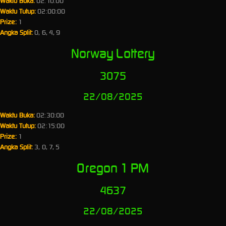
Waktu Buka:
02:10:00
Waktu Tutup:
02:00:00
Prize:
1
Angka Split:
0, 6, 4, 9
Norway Lottery
3075
22/08/2025
Waktu Buka:
02:30:00
Waktu Tutup:
02:15:00
Prize:
1
Angka Split:
3, 0, 7, 5
Oregon 1 PM
4637
22/08/2025