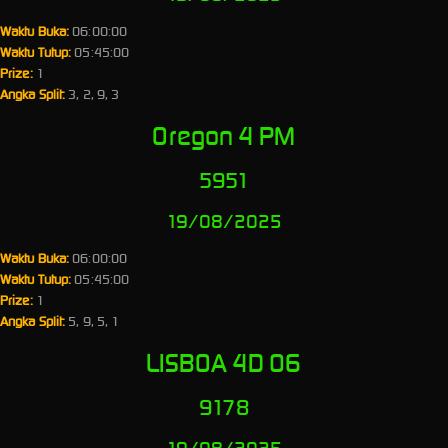
Waktu Buka:
06:00:00
Waktu Tutup:
05:45:00
Prize:
1
Angka Split:
3, 2, 9, 3
Oregon 4 PM
5951
19/08/2025
Waktu Buka:
06:00:00
Waktu Tutup:
05:45:00
Prize:
1
Angka Split:
5, 9, 5, 1
LISBOA 4D 06
9178
19/08/2025