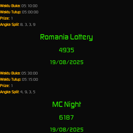
Waktu Buka:
05:10:00
Waktu Tutup:
05:00:00
Prize:
1
Angka Split:
8, 3, 3, 9
Romania Lottery
4935
19/08/2025
Waktu Buka:
05:30:00
Waktu Tutup:
05:15:00
Prize:
1
Angka Split:
4, 9, 3, 5
MC Night
6187
19/08/2025