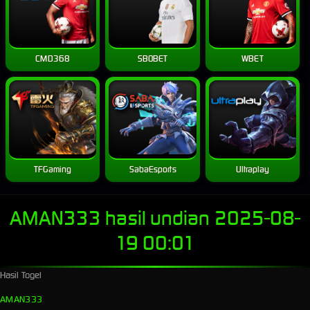
CMD368
SBOBET
WBET
TFGaming
SabaEsports
Ultraplay
AMAN333 hasil undian 2025-08-
19 00:01
Hasil Togel
AMAN333