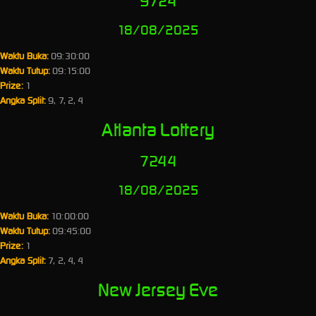
9724
18/08/2025
Waktu Buka:
09:30:00
Waktu Tutup:
09:15:00
Prize:
1
Angka Split:
9, 7, 2, 4
Atlanta Lottery
7244
18/08/2025
Waktu Buka:
10:00:00
Waktu Tutup:
09:45:00
Prize:
1
Angka Split:
7, 2, 4, 4
New Jersey Eve