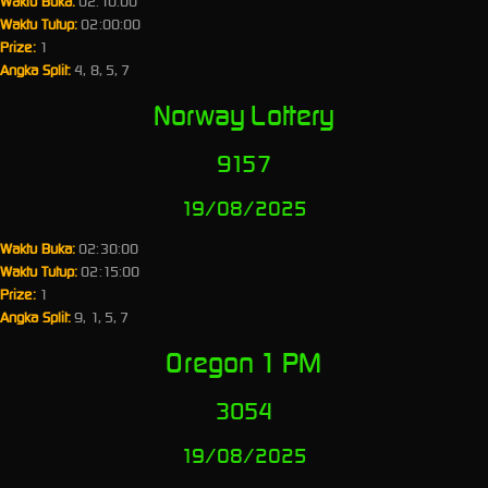
Waktu Buka:
02:10:00
Waktu Tutup:
02:00:00
Prize:
1
Angka Split:
4, 8, 5, 7
Norway Lottery
9157
19/08/2025
Waktu Buka:
02:30:00
Waktu Tutup:
02:15:00
Prize:
1
Angka Split:
9, 1, 5, 7
Oregon 1 PM
3054
19/08/2025