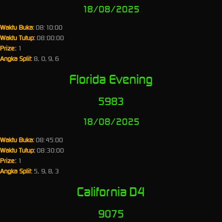
18/08/2025
Waktu Buka:
08:10:00
Waktu Tutup:
08:00:00
Prize:
1
Angka Split:
8, 0, 9, 6
Florida Evening
5983
18/08/2025
Waktu Buka:
08:45:00
Waktu Tutup:
08:30:00
Prize:
1
Angka Split:
5, 9, 8, 3
California D4
9075