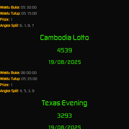
Waktu Buka:
05:30:00
Waktu Tutup:
05:15:00
Prize:
1
Angka Split:
6, 1, 8, 7
Cambodia Lotto
4539
19/08/2025
Waktu Buka:
06:00:00
Waktu Tutup:
05:35:00
Prize:
1
Angka Split:
4, 5, 3, 9
Texas Evening
3293
19/08/2025