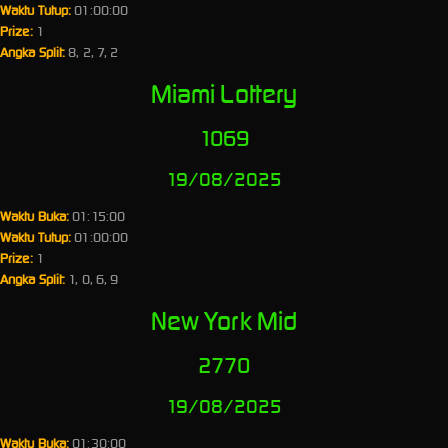
Waktu Tutup:
01:00:00
Prize:
1
Angka Split:
8, 2, 7, 2
Miami Lottery
1069
19/08/2025
Waktu Buka:
01:15:00
Waktu Tutup:
01:00:00
Prize:
1
Angka Split:
1, 0, 6, 9
New York Mid
2770
19/08/2025
Waktu Buka:
01:30:00