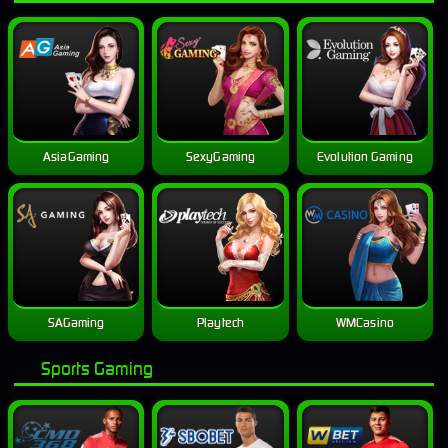
AsiaGaming
SexyGaming
Evolution Gaming
SAGaming
Playtech
WMCasino
Sports Gaming