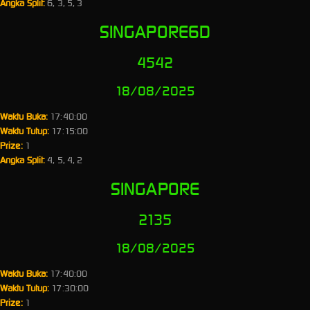
Angka Split:
6, 3, 5, 3
SINGAPORE6D
4542
18/08/2025
Waktu Buka:
17:40:00
Waktu Tutup:
17:15:00
Prize:
1
Angka Split:
4, 5, 4, 2
SINGAPORE
2135
18/08/2025
Waktu Buka:
17:40:00
Waktu Tutup:
17:30:00
Prize:
1