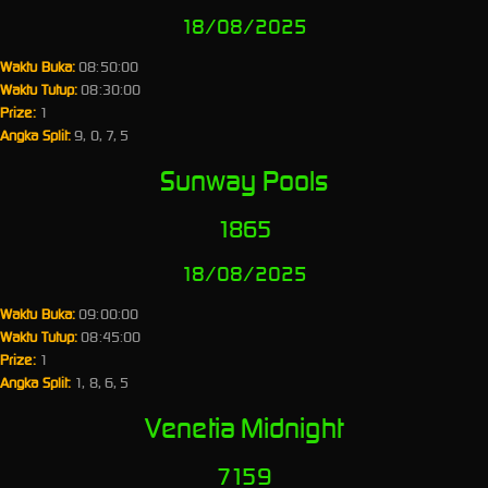
18/08/2025
Waktu Buka:
08:50:00
Waktu Tutup:
08:30:00
Prize:
1
Angka Split:
9, 0, 7, 5
Sunway Pools
1865
18/08/2025
Waktu Buka:
09:00:00
Waktu Tutup:
08:45:00
Prize:
1
Angka Split:
1, 8, 6, 5
Venetia Midnight
7159