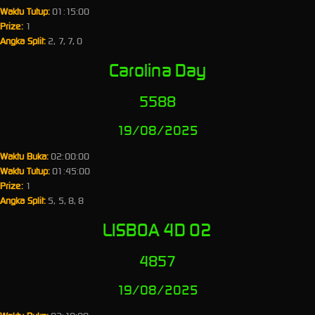
Waktu Tutup:
01:15:00
Prize:
1
Angka Split:
2, 7, 7, 0
Carolina Day
5588
19/08/2025
Waktu Buka:
02:00:00
Waktu Tutup:
01:45:00
Prize:
1
Angka Split:
5, 5, 8, 8
LISBOA 4D 02
4857
19/08/2025