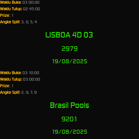
Waktu Buka:
03:00:00
Waktu Tutup:
02:45:00
Prize:
1
Angka Split:
3, 0, 5, 4
LISBOA 4D 03
2979
19/08/2025
Waktu Buka:
03:10:00
Waktu Tutup:
03:00:00
Prize:
1
Angka Split:
2, 9, 7, 9
Brasil Pools
9201
19/08/2025