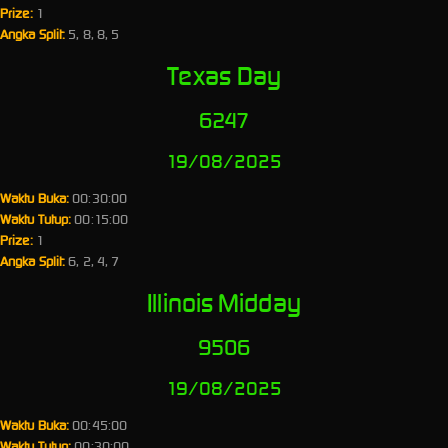
Prize:
1
Angka Split:
5, 8, 8, 5
Texas Day
6247
19/08/2025
Waktu Buka:
00:30:00
Waktu Tutup:
00:15:00
Prize:
1
Angka Split:
6, 2, 4, 7
Illinois Midday
9506
19/08/2025
Waktu Buka:
00:45:00
Waktu Tutup:
00:30:00