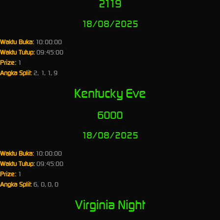
2119
18/08/2025
Waktu Buka:
10:00:00
Waktu Tutup:
09:45:00
Prize:
1
Angka Split:
2, 1, 1, 9
Kentucky Eve
6000
18/08/2025
Waktu Buka:
10:00:00
Waktu Tutup:
09:45:00
Prize:
1
Angka Split:
6, 0, 0, 0
Virginia Night