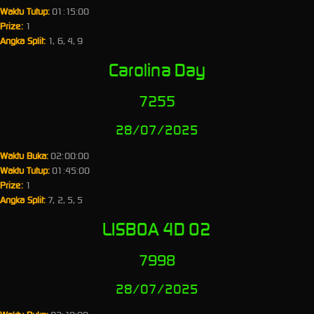
Waktu Tutup:
01:15:00
Prize:
1
Angka Split:
1, 6, 4, 9
Carolina Day
7255
28/07/2025
Waktu Buka:
02:00:00
Waktu Tutup:
01:45:00
Prize:
1
Angka Split:
7, 2, 5, 5
LISBOA 4D 02
7998
28/07/2025