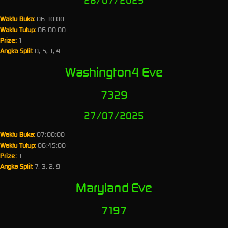
Waktu Buka:
06:10:00
Waktu Tutup:
06:00:00
Prize:
1
Angka Split:
0, 5, 1, 4
Washington4 Eve
7329
27/07/2025
Waktu Buka:
07:00:00
Waktu Tutup:
06:45:00
Prize:
1
Angka Split:
7, 3, 2, 9
Maryland Eve
7197