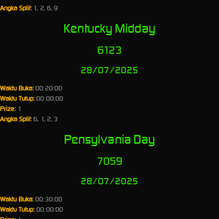
Angka Split:
1, 2, 6, 9
Kentucky Midday
6123
28/07/2025
Waktu Buka:
00:20:00
Waktu Tutup:
00:00:00
Prize:
1
Angka Split:
6, 1, 2, 3
Pensylvania Day
7059
28/07/2025
Waktu Buka:
00:30:00
Waktu Tutup:
00:00:00