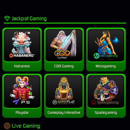
Jackpot Gaming
Habanero
CQ9 Gaming
Microgaming
Playstar
Gameplay Interactive
Spadegaming
Live Gaming