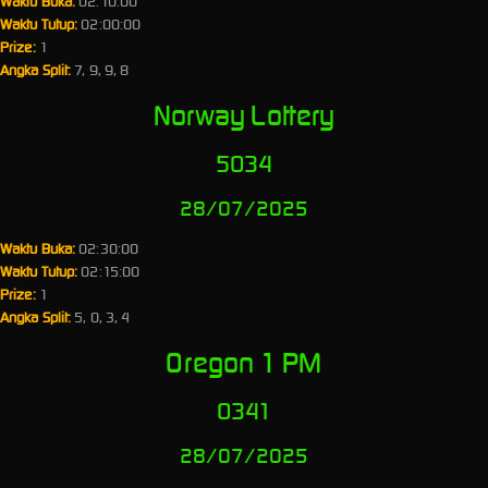
Waktu Buka:
02:10:00
Waktu Tutup:
02:00:00
Prize:
1
Angka Split:
7, 9, 9, 8
Norway Lottery
5034
28/07/2025
Waktu Buka:
02:30:00
Waktu Tutup:
02:15:00
Prize:
1
Angka Split:
5, 0, 3, 4
Oregon 1 PM
0341
28/07/2025