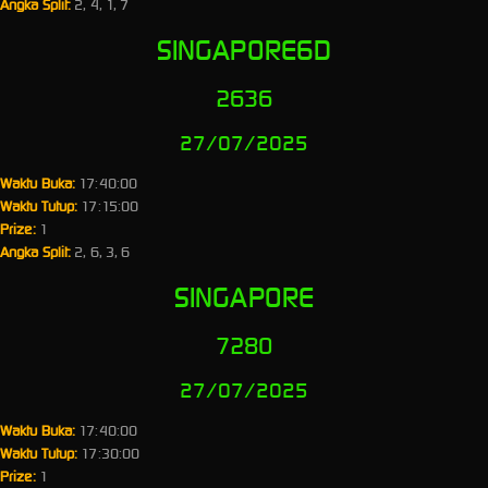
Angka Split:
2, 4, 1, 7
SINGAPORE6D
2636
27/07/2025
Waktu Buka:
17:40:00
Waktu Tutup:
17:15:00
Prize:
1
Angka Split:
2, 6, 3, 6
SINGAPORE
7280
27/07/2025
Waktu Buka:
17:40:00
Waktu Tutup:
17:30:00
Prize:
1