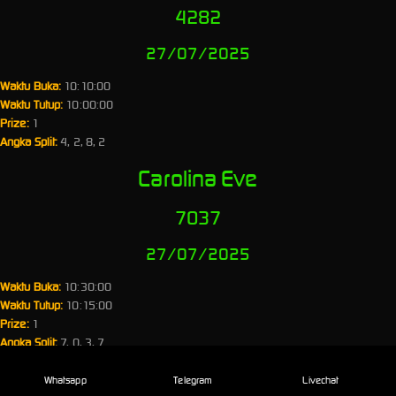
4282
27/07/2025
Waktu Buka:
10:10:00
Waktu Tutup:
10:00:00
Prize:
1
Angka Split:
4, 2, 8, 2
Carolina Eve
7037
27/07/2025
Waktu Buka:
10:30:00
Waktu Tutup:
10:15:00
Prize:
1
Angka Split:
7, 0, 3, 7
British Columbia
Whatsapp
Telegram
Livechat