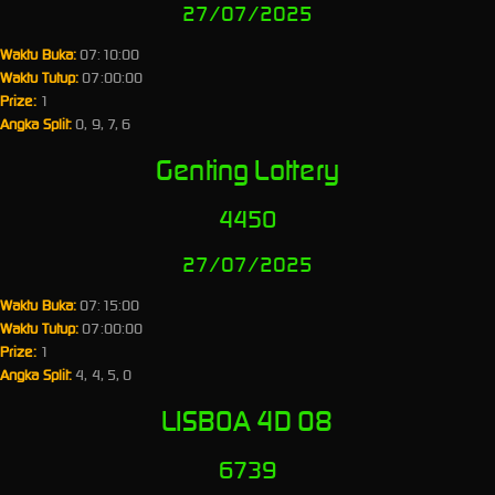
27/07/2025
Waktu Buka:
07:10:00
Waktu Tutup:
07:00:00
Prize:
1
Angka Split:
0, 9, 7, 6
Genting Lottery
4450
27/07/2025
Waktu Buka:
07:15:00
Waktu Tutup:
07:00:00
Prize:
1
Angka Split:
4, 4, 5, 0
LISBOA 4D 08
6739