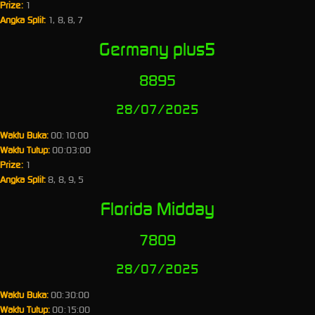
Prize:
1
Angka Split:
1, 8, 8, 7
Germany plus5
8895
28/07/2025
Waktu Buka:
00:10:00
Waktu Tutup:
00:03:00
Prize:
1
Angka Split:
8, 8, 9, 5
Florida Midday
7809
28/07/2025
Waktu Buka:
00:30:00
Waktu Tutup:
00:15:00