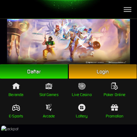
Link Alternatif
Link Alternatif #1
Link Alternatif #2
Daftar
Login
Beranda
Slot Games
Live Casino
Poker Online
E-Sports
Arcade
Lottery
Promotion