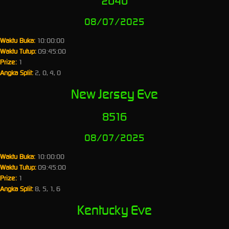
2040
08/07/2025
Waktu Buka:
10:00:00
Waktu Tutup:
09:45:00
Prize:
1
Angka Split:
2, 0, 4, 0
New Jersey Eve
8516
08/07/2025
Waktu Buka:
10:00:00
Waktu Tutup:
09:45:00
Prize:
1
Angka Split:
8, 5, 1, 6
Kentucky Eve