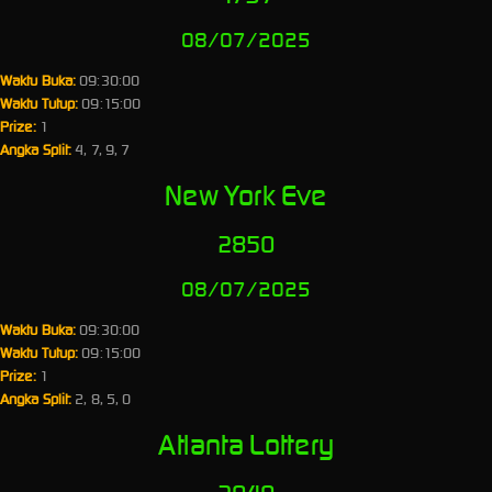
08/07/2025
Waktu Buka:
09:30:00
Waktu Tutup:
09:15:00
Prize:
1
Angka Split:
4, 7, 9, 7
New York Eve
2850
08/07/2025
Waktu Buka:
09:30:00
Waktu Tutup:
09:15:00
Prize:
1
Angka Split:
2, 8, 5, 0
Atlanta Lottery