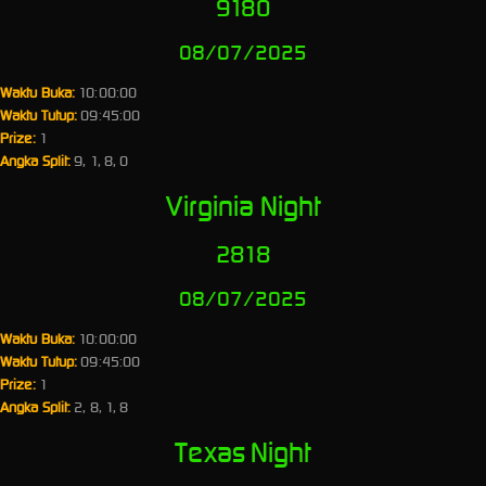
9180
08/07/2025
Waktu Buka:
10:00:00
Waktu Tutup:
09:45:00
Prize:
1
Angka Split:
9, 1, 8, 0
Virginia Night
2818
08/07/2025
Waktu Buka:
10:00:00
Waktu Tutup:
09:45:00
Prize:
1
Angka Split:
2, 8, 1, 8
Texas Night