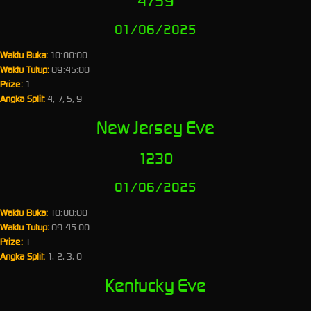
4759
01/06/2025
Waktu Buka:
10:00:00
Waktu Tutup:
09:45:00
Prize:
1
Angka Split:
4, 7, 5, 9
New Jersey Eve
1230
01/06/2025
Waktu Buka:
10:00:00
Waktu Tutup:
09:45:00
Prize:
1
Angka Split:
1, 2, 3, 0
Kentucky Eve