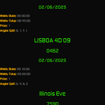
02/06/2025
Waktu Buka:
09:00:00
Waktu Tutup:
08:45:00
Prize:
1
Angka Split:
9, 1, 7, 1
LISBOA 4D 09
0462
02/06/2025
Waktu Buka:
09:10:00
Waktu Tutup:
09:00:00
Prize:
1
Angka Split:
0, 4, 6, 2
Illinois Eve
7590