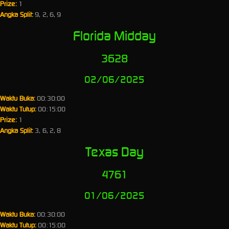
Prize:
1
Angka Split:
9, 2, 6, 9
Florida Midday
3628
02/06/2025
Waktu Buka:
00:30:00
Waktu Tutup:
00:15:00
Prize:
1
Angka Split:
3, 6, 2, 8
Texas Day
4761
01/06/2025
Waktu Buka:
00:30:00
Waktu Tutup:
00:15:00