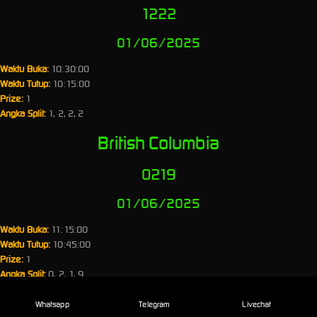
1222
01/06/2025
Waktu Buka:
10:30:00
Waktu Tutup:
10:15:00
Prize:
1
Angka Split:
1, 2, 2, 2
British Columbia
0219
01/06/2025
Waktu Buka:
11:15:00
Waktu Tutup:
10:45:00
Prize:
1
Angka Split:
0, 2, 1, 9
Belgia Pools
Whatsapp
Telegram
Livechat