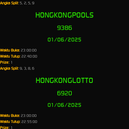
Angka Split:
5, 2, 5, 9
HONGKONGPOOLS
9386
01/06/2025
Waktu Buka:
23:00:00
Waktu Tutup:
22:40:00
Prize:
1
Angka Split:
9, 3, 8, 6
HONGKONGLOTTO
6920
01/06/2025
Waktu Buka:
23:00:00
Waktu Tutup:
22:55:00
Prize:
1