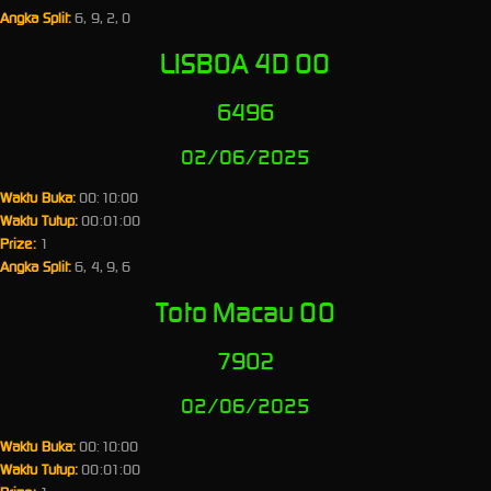
Angka Split:
6, 9, 2, 0
LISBOA 4D 00
6496
02/06/2025
Waktu Buka:
00:10:00
Waktu Tutup:
00:01:00
Prize:
1
Angka Split:
6, 4, 9, 6
Toto Macau 00
7902
02/06/2025
Waktu Buka:
00:10:00
Waktu Tutup:
00:01:00