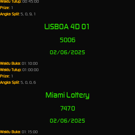
Waktu Tutup:
00:45:00
Prize:
1
Angka Split:
5, 0, 9, 1
LISBOA 4D 01
5006
02/06/2025
Waktu Buka:
01:10:00
Waktu Tutup:
01:00:00
Prize:
1
Angka Split:
5, 0, 0, 6
Miami Lottery
7470
02/06/2025
Waktu Buka:
01:15:00