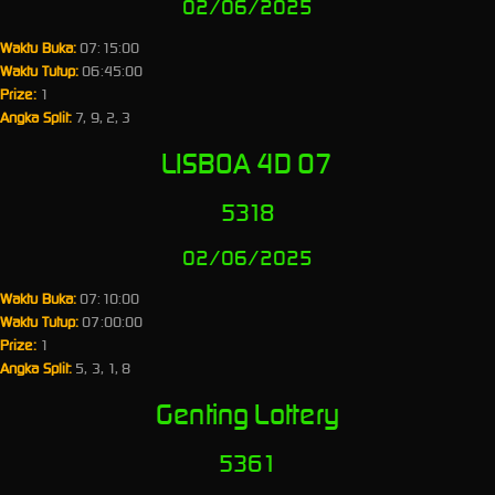
02/06/2025
Waktu Buka:
07:15:00
Waktu Tutup:
06:45:00
Prize:
1
Angka Split:
7, 9, 2, 3
LISBOA 4D 07
5318
02/06/2025
Waktu Buka:
07:10:00
Waktu Tutup:
07:00:00
Prize:
1
Angka Split:
5, 3, 1, 8
Genting Lottery
5361