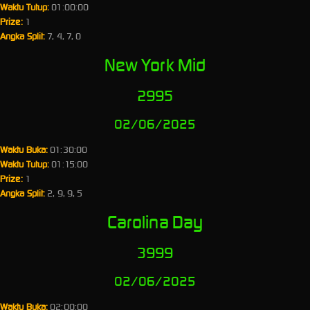
Waktu Tutup:
01:00:00
Prize:
1
Angka Split:
7, 4, 7, 0
New York Mid
2995
02/06/2025
Waktu Buka:
01:30:00
Waktu Tutup:
01:15:00
Prize:
1
Angka Split:
2, 9, 9, 5
Carolina Day
3999
02/06/2025
Waktu Buka:
02:00:00