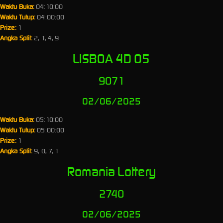
Waktu Buka:
04:10:00
Waktu Tutup:
04:00:00
Prize:
1
Angka Split:
2, 1, 4, 9
LISBOA 4D 05
9071
02/06/2025
Waktu Buka:
05:10:00
Waktu Tutup:
05:00:00
Prize:
1
Angka Split:
9, 0, 7, 1
Romania Lottery
2740
02/06/2025