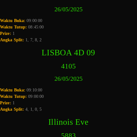
26/05/2025
Waktu Buka:
09:00:00
Waktu Tutup:
08:45:00
Prize:
1
Angka Split:
1, 7, 8, 2
LISBOA 4D 09
4105
26/05/2025
Waktu Buka:
09:10:00
Waktu Tutup:
09:00:00
Prize:
1
Angka Split:
4, 1, 0, 5
Illinois Eve
5883