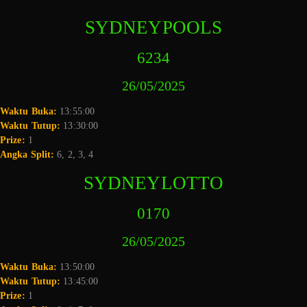
SYDNEYPOOLS
6234
26/05/2025
Waktu Buka:
13:55:00
Waktu Tutup:
13:30:00
Prize:
1
Angka Split:
6, 2, 3, 4
SYDNEYLOTTO
0170
26/05/2025
Waktu Buka:
13:50:00
Waktu Tutup:
13:45:00
Prize:
1