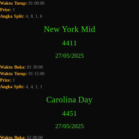
Waktu Tutup:
01:00:00
Prize:
1
Angka Split:
4, 8, 1, 6
New York Mid
4411
27/05/2025
Waktu Buka:
01:30:00
Waktu Tutup:
01:15:00
Prize:
1
Angka Split:
4, 4, 1, 1
Carolina Day
4451
27/05/2025
Waktu Buka:
02:00:00