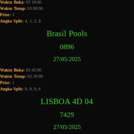
Waktu Buka:
03:10:00
Waktu Tutup:
03:00:00
Prize:
1
Angka Split:
4, 1, 2, 8
Brasil Pools
0896
27/05/2025
Waktu Buka:
03:45:00
Waktu Tutup:
03:30:00
Prize:
1
Angka Split:
0, 8, 9, 6
LISBOA 4D 04
7429
27/05/2025