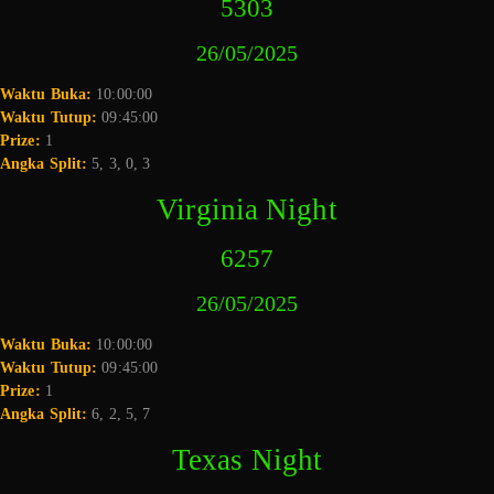
5303
26/05/2025
Waktu Buka:
10:00:00
Waktu Tutup:
09:45:00
Prize:
1
Angka Split:
5, 3, 0, 3
Virginia Night
6257
26/05/2025
Waktu Buka:
10:00:00
Waktu Tutup:
09:45:00
Prize:
1
Angka Split:
6, 2, 5, 7
Texas Night