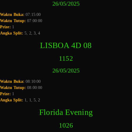
26/05/2025
Waktu Buka:
07:15:00
Waktu Tutup:
07:00:00
Prize:
1
Angka Split:
5, 2, 3, 4
LISBOA 4D 08
1152
26/05/2025
Waktu Buka:
08:10:00
Waktu Tutup:
08:00:00
Prize:
1
Angka Split:
1, 1, 5, 2
Florida Evening
1026