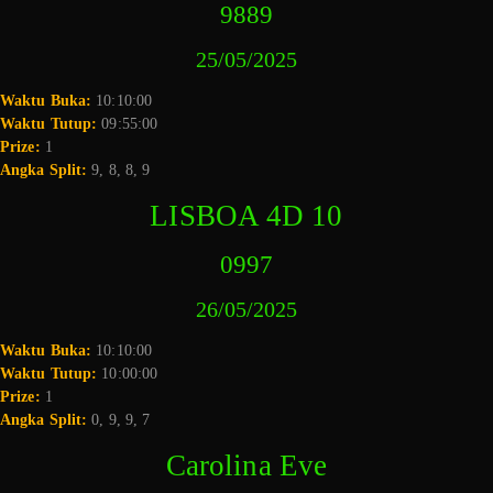
9889
25/05/2025
Waktu Buka:
10:10:00
Waktu Tutup:
09:55:00
Prize:
1
Angka Split:
9, 8, 8, 9
LISBOA 4D 10
0997
26/05/2025
Waktu Buka:
10:10:00
Waktu Tutup:
10:00:00
Prize:
1
Angka Split:
0, 9, 9, 7
Carolina Eve