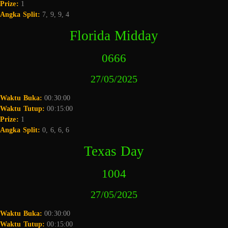
Prize:
1
Angka Split:
7, 9, 9, 4
Florida Midday
0666
27/05/2025
Waktu Buka:
00:30:00
Waktu Tutup:
00:15:00
Prize:
1
Angka Split:
0, 6, 6, 6
Texas Day
1004
27/05/2025
Waktu Buka:
00:30:00
Waktu Tutup:
00:15:00