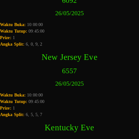
6092
26/05/2025
Waktu Buka:
10:00:00
Waktu Tutup:
09:45:00
Prize:
1
Angka Split:
6, 0, 9, 2
New Jersey Eve
6557
26/05/2025
Waktu Buka:
10:00:00
Waktu Tutup:
09:45:00
Prize:
1
Angka Split:
6, 5, 5, 7
Kentucky Eve