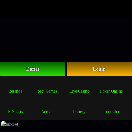
Link Alternatif
Link Alternatif #1
Link Alternatif #2
Daftar
Login
Beranda
Slot Games
Live Casino
Poker Online
E-Sports
Arcade
Lottery
Promotion