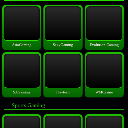
AsiaGaming
SexyGaming
Evolution Gaming
SAGaming
Playtech
WMCasino
Sports Gaming