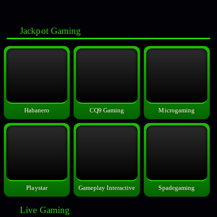
Jackpot Gaming
Habanero
CQ9 Gaming
Microgaming
Playstar
Gameplay Interactive
Spadegaming
Live Gaming