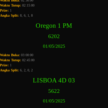
Waktu Buka:
02:30:00
Waktu Tutup:
02:15:00
Prize:
1
Angka Split:
8, 6, 1, 8
Oregon 1 PM
6202
01/05/2025
Waktu Buka:
03:00:00
Waktu Tutup:
02:45:00
Prize:
1
Angka Split:
6, 2, 0, 2
LISBOA 4D 03
5622
01/05/2025