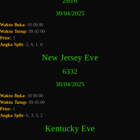
2616
30/04/2025
Waktu Buka:
10:00:00
Waktu Tutup:
09:45:00
Prize:
1
Angka Split:
2, 6, 1, 6
New Jersey Eve
6332
30/04/2025
Waktu Buka:
10:00:00
Waktu Tutup:
09:45:00
Prize:
1
Angka Split:
6, 3, 3, 2
Kentucky Eve