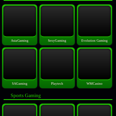
AsiaGaming
SexyGaming
Evolution Gaming
SAGaming
Playtech
WMCasino
Sports Gaming