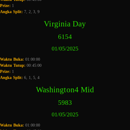
Prize:
1
Angka Split:
7, 2, 3, 9
Virginia Day
6154
01/05/2025
Waktu Buka:
01:00:00
Waktu Tutup:
00:45:00
Prize:
1
Angka Split:
6, 1, 5, 4
Washington4 Mid
5983
01/05/2025
Waktu Buka:
01:00:00