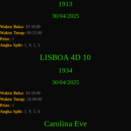
1913
30/04/2025
Waktu Buka:
10:10:00
Waktu Tutup:
09:55:00
Prize:
1
Angka Split:
1, 9, 1, 3
LISBOA 4D 10
1934
30/04/2025
Waktu Buka:
10:10:00
Waktu Tutup:
10:00:00
Prize:
1
Angka Split:
1, 9, 3, 4
Carolina Eve