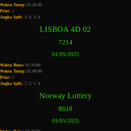
Waktu Tutup:
01:45:00
Prize:
1
Angka Split:
3, 6, 3, 4
LISBOA 4D 02
7214
01/05/2025
Waktu Buka:
02:10:00
Waktu Tutup:
02:00:00
Prize:
1
Angka Split:
7, 2, 1, 4
Norway Lottery
8618
01/05/2025