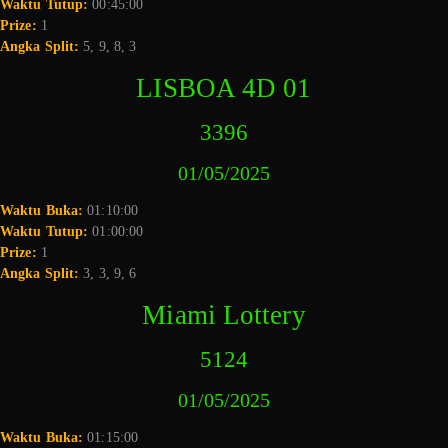
Waktu Tutup:
00:45:00
Prize:
1
Angka Split:
5, 9, 8, 3
LISBOA 4D 01
3396
01/05/2025
Waktu Buka:
01:10:00
Waktu Tutup:
01:00:00
Prize:
1
Angka Split:
3, 3, 9, 6
Miami Lottery
5124
01/05/2025
Waktu Buka:
01:15:00