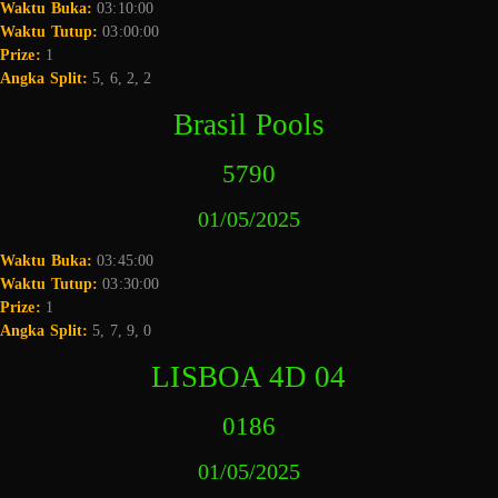
Waktu Buka:
03:10:00
Waktu Tutup:
03:00:00
Prize:
1
Angka Split:
5, 6, 2, 2
Brasil Pools
5790
01/05/2025
Waktu Buka:
03:45:00
Waktu Tutup:
03:30:00
Prize:
1
Angka Split:
5, 7, 9, 0
LISBOA 4D 04
0186
01/05/2025