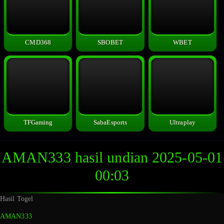
CMD368
SBOBET
WBET
TFGaming
SabaEsports
Ultraplay
AMAN333 hasil undian 2025-05-01
00:03
Hasil Togel
AMAN333