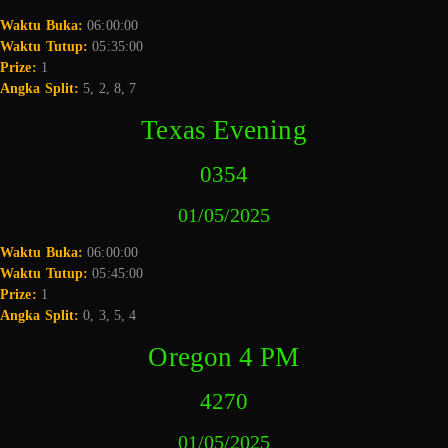
Waktu Buka:
06:00:00
Waktu Tutup:
05:35:00
Prize:
1
Angka Split:
5, 2, 8, 7
Texas Evening
0354
01/05/2025
Waktu Buka:
06:00:00
Waktu Tutup:
05:45:00
Prize:
1
Angka Split:
0, 3, 5, 4
Oregon 4 PM
4270
01/05/2025