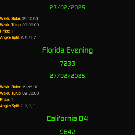
27/02/2025
Waktu Buka:
09:10:00
Waktu Tutup:
09:00:00
Prize:
1
Angka Split:
2, 9, 9, 7
Florida Evening
7233
27/02/2025
Waktu Buka:
09:45:00
Waktu Tutup:
09:30:00
Prize:
1
Angka Split:
7, 2, 3, 3
California D4
9642