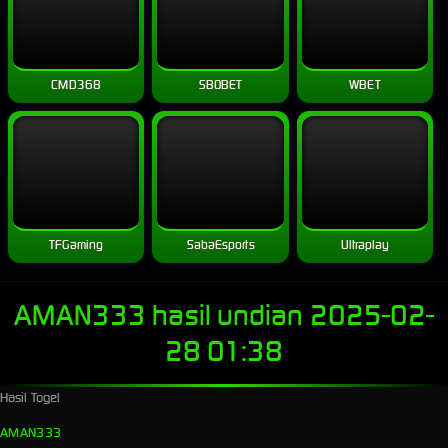
CMD368
SBOBET
WBET
TFGaming
SabaEsports
Ultraplay
AMAN333 hasil undian 2025-02-
28 01:38
Hasil Togel
AMAN333