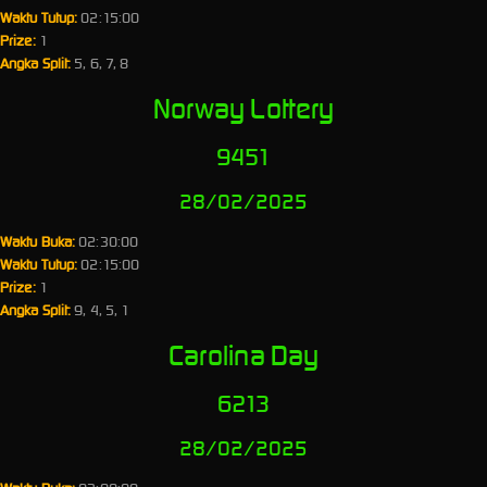
Waktu Tutup:
02:15:00
Prize:
1
Angka Split:
5, 6, 7, 8
Norway Lottery
9451
28/02/2025
Waktu Buka:
02:30:00
Waktu Tutup:
02:15:00
Prize:
1
Angka Split:
9, 4, 5, 1
Carolina Day
6213
28/02/2025