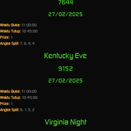
7644
27/02/2025
Waktu Buka:
11:00:00
Waktu Tutup:
10:45:00
Prize:
1
Angka Split:
7, 6, 4, 4
Kentucky Eve
9152
27/02/2025
Waktu Buka:
11:00:00
Waktu Tutup:
10:45:00
Prize:
1
Angka Split:
9, 1, 5, 2
Virginia Night