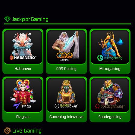
Jackpot Gaming
Habanero
CQ9 Gaming
Microgaming
Playstar
Gameplay Interactive
Spadegaming
Live Gaming