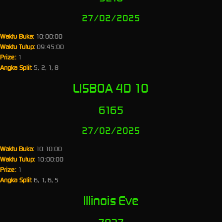
27/02/2025
Waktu Buka:
10:00:00
Waktu Tutup:
09:45:00
Prize:
1
Angka Split:
5, 2, 1, 8
LISBOA 4D 10
6165
27/02/2025
Waktu Buka:
10:10:00
Waktu Tutup:
10:00:00
Prize:
1
Angka Split:
6, 1, 6, 5
Illinois Eve