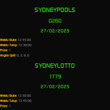
SYDNEYPOOLS
0260
27/02/2025
Waktu Buka:
13:55:00
Waktu Tutup:
13:30:00
Prize:
1
Angka Split:
0, 2, 6, 0
SYDNEYLOTTO
1779
27/02/2025
Waktu Buka:
13:50:00
Waktu Tutup:
13:45:00
Prize:
1