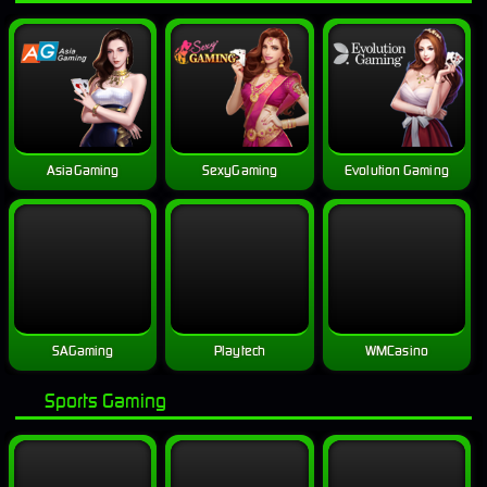
AsiaGaming
SexyGaming
Evolution Gaming
SAGaming
Playtech
WMCasino
Sports Gaming