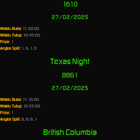
1610
27/02/2025
Waktu Buka:
11:00:00
Waktu Tutup:
10:45:00
Prize:
1
Angka Split:
1, 6, 1, 0
Texas Night
8861
27/02/2025
Waktu Buka:
11:10:00
Waktu Tutup:
10:55:00
Prize:
1
Angka Split:
8, 8, 6, 1
British Columbia