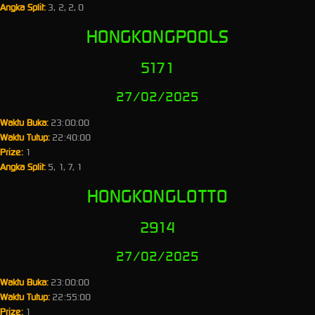
Angka Split:
3, 2, 2, 0
HONGKONGPOOLS
5171
27/02/2025
Waktu Buka:
23:00:00
Waktu Tutup:
22:40:00
Prize:
1
Angka Split:
5, 1, 7, 1
HONGKONGLOTTO
2914
27/02/2025
Waktu Buka:
23:00:00
Waktu Tutup:
22:55:00
Prize:
1