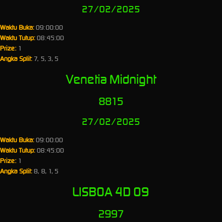
27/02/2025
Waktu Buka:
09:00:00
Waktu Tutup:
08:45:00
Prize:
1
Angka Split:
7, 5, 3, 5
Venetia Midnight
8815
27/02/2025
Waktu Buka:
09:00:00
Waktu Tutup:
08:45:00
Prize:
1
Angka Split:
8, 8, 1, 5
LISBOA 4D 09
2997