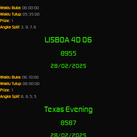
Waktu Buka:
06:00:00
Waktu Tutup:
05:35:00
Prize:
1
Angka Split:
3, 9, 7, 6
LISBOA 4D 06
8955
28/02/2025
Waktu Buka:
06:10:00
Waktu Tutup:
06:00:00
Prize:
1
Angka Split:
8, 9, 5, 5
Texas Evening
8587
28/02/2025