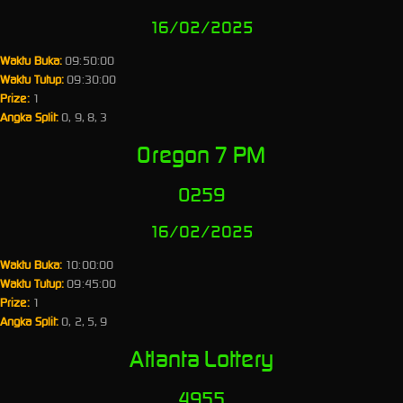
16/02/2025
Waktu Buka:
09:50:00
Waktu Tutup:
09:30:00
Prize:
1
Angka Split:
0, 9, 8, 3
Oregon 7 PM
0259
16/02/2025
Waktu Buka:
10:00:00
Waktu Tutup:
09:45:00
Prize:
1
Angka Split:
0, 2, 5, 9
Atlanta Lottery
4955