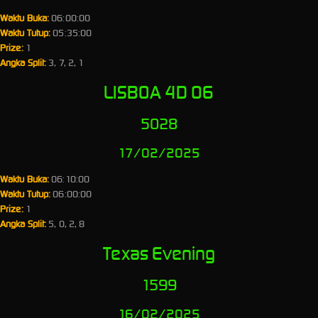
Waktu Buka:
06:00:00
Waktu Tutup:
05:35:00
Prize:
1
Angka Split:
3, 7, 2, 1
LISBOA 4D 06
5028
17/02/2025
Waktu Buka:
06:10:00
Waktu Tutup:
06:00:00
Prize:
1
Angka Split:
5, 0, 2, 8
Texas Evening
1599
16/02/2025