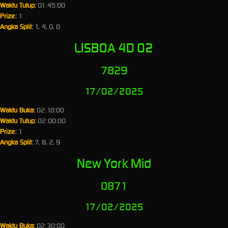
Waktu Tutup:
01:45:00
Prize:
1
Angka Split:
1, 4, 0, 0
LISBOA 4D 02
7829
17/02/2025
Waktu Buka:
02:10:00
Waktu Tutup:
02:00:00
Prize:
1
Angka Split:
7, 8, 2, 9
New York Mid
0871
17/02/2025
Waktu Buka:
02:30:00