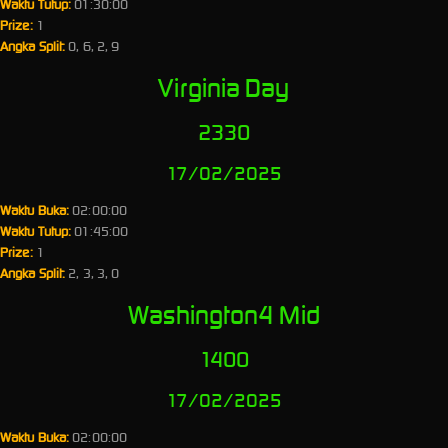
Waktu Tutup:
01:30:00
Prize:
1
Angka Split:
0, 6, 2, 9
Virginia Day
2330
17/02/2025
Waktu Buka:
02:00:00
Waktu Tutup:
01:45:00
Prize:
1
Angka Split:
2, 3, 3, 0
Washington4 Mid
1400
17/02/2025
Waktu Buka:
02:00:00