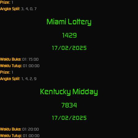
Prize:
1
Angka Split:
3, 4, 0, 7
Miami Lottery
1429
17/02/2025
Waktu Buka:
01:15:00
Waktu Tutup:
01:00:00
Prize:
1
Angka Split:
1, 4, 2, 9
Kentucky Midday
7834
17/02/2025
Waktu Buka:
01:20:00
Waktu Tutup:
01:00:00