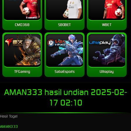
CMD368
SBOBET
WBET
TFGaming
SabaEsports
Ultraplay
AMAN333 hasil undian 2025-02-
17 02:10
Hasil Togel
AMAN333