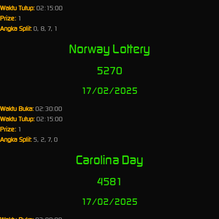
Waktu Tutup:
02:15:00
Prize:
1
Angka Split:
0, 8, 7, 1
Norway Lottery
5270
17/02/2025
Waktu Buka:
02:30:00
Waktu Tutup:
02:15:00
Prize:
1
Angka Split:
5, 2, 7, 0
Carolina Day
4581
17/02/2025