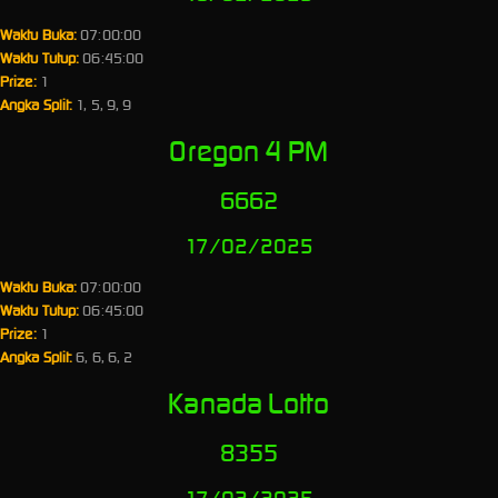
Waktu Buka:
07:00:00
Waktu Tutup:
06:45:00
Prize:
1
Angka Split:
1, 5, 9, 9
Oregon 4 PM
6662
17/02/2025
Waktu Buka:
07:00:00
Waktu Tutup:
06:45:00
Prize:
1
Angka Split:
6, 6, 6, 2
Kanada Lotto
8355
17/02/2025