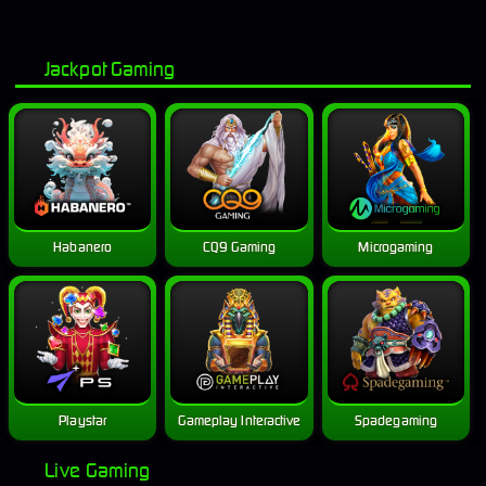
Jackpot Gaming
Habanero
CQ9 Gaming
Microgaming
Playstar
Gameplay Interactive
Spadegaming
Live Gaming