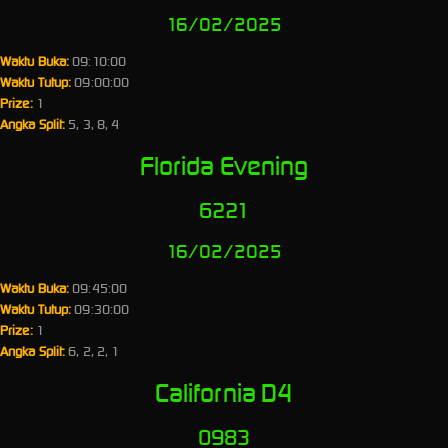
16/02/2025
Waktu Buka:
09:10:00
Waktu Tutup:
09:00:00
Prize:
1
Angka Split:
5, 3, 8, 4
Florida Evening
6221
16/02/2025
Waktu Buka:
09:45:00
Waktu Tutup:
09:30:00
Prize:
1
Angka Split:
6, 2, 2, 1
California D4
0983