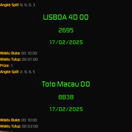
Angka Split:
8, 6, 0, 3
LISBOA 4D 00
2695
17/02/2025
Waktu Buka:
00:10:00
Waktu Tutup:
00:01:00
Prize:
1
Angka Split:
2, 6, 9, 5
Toto Macau 00
8838
17/02/2025
Waktu Buka:
00:10:00
Waktu Tutup:
00:03:00