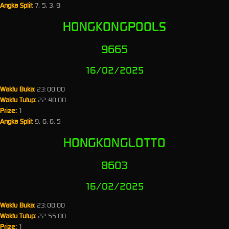
Angka Split:
7, 5, 3, 9
HONGKONGPOOLS
9665
16/02/2025
Waktu Buka:
23:00:00
Waktu Tutup:
22:40:00
Prize:
1
Angka Split:
9, 6, 6, 5
HONGKONGLOTTO
8603
16/02/2025
Waktu Buka:
23:00:00
Waktu Tutup:
22:55:00
Prize:
1