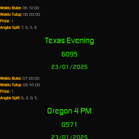
Waktu Buka:
06:10:00
Waktu Tutup:
06:00:00
Prize:
1
Angka Split:
7, 6, 5, 9
Texas Evening
6095
23/01/2025
Waktu Buka:
07:00:00
Waktu Tutup:
06:45:00
Prize:
1
Angka Split:
6, 0, 9, 5
Oregon 4 PM
0571
23/01/2025