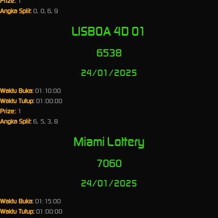
Prize:
1
Angka Split:
0, 0, 6, 9
LISBOA 4D 01
6538
24/01/2025
Waktu Buka:
01:10:00
Waktu Tutup:
01:00:00
Prize:
1
Angka Split:
6, 5, 3, 8
Miami Lottery
7060
24/01/2025
Waktu Buka:
01:15:00
Waktu Tutup:
01:00:00