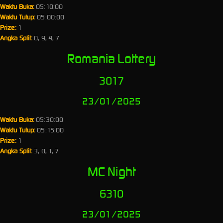
Waktu Buka:
05:10:00
Waktu Tutup:
05:00:00
Prize:
1
Angka Split:
0, 9, 4, 7
Romania Lottery
3017
23/01/2025
Waktu Buka:
05:30:00
Waktu Tutup:
05:15:00
Prize:
1
Angka Split:
3, 0, 1, 7
MC Night
6310
23/01/2025