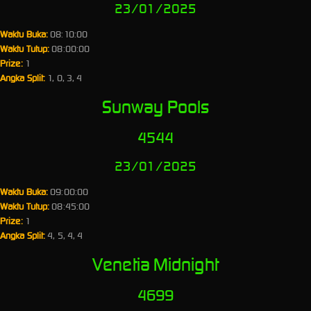
23/01/2025
Waktu Buka:
08:10:00
Waktu Tutup:
08:00:00
Prize:
1
Angka Split:
1, 0, 3, 4
Sunway Pools
4544
23/01/2025
Waktu Buka:
09:00:00
Waktu Tutup:
08:45:00
Prize:
1
Angka Split:
4, 5, 4, 4
Venetia Midnight
4699