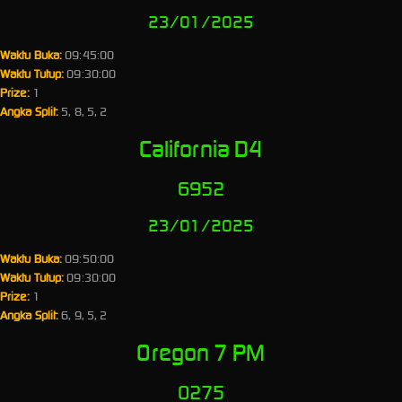
23/01/2025
Waktu Buka:
09:45:00
Waktu Tutup:
09:30:00
Prize:
1
Angka Split:
5, 8, 5, 2
California D4
6952
23/01/2025
Waktu Buka:
09:50:00
Waktu Tutup:
09:30:00
Prize:
1
Angka Split:
6, 9, 5, 2
Oregon 7 PM
0275