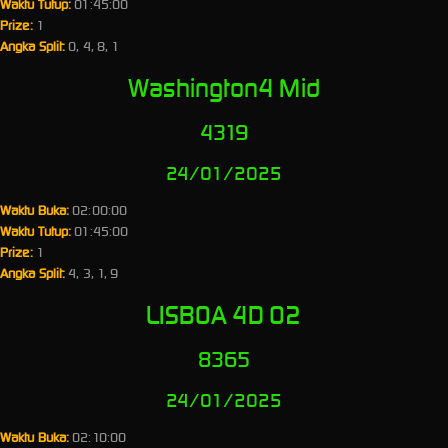
Waktu Tutup:
01:45:00
Prize:
1
Angka Split:
0, 4, 8, 1
Washington4 Mid
4319
24/01/2025
Waktu Buka:
02:00:00
Waktu Tutup:
01:45:00
Prize:
1
Angka Split:
4, 3, 1, 9
LISBOA 4D 02
8365
24/01/2025
Waktu Buka:
02:10:00