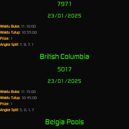
7971
23/01/2025
Waktu Buka:
11:10:00
Waktu Tutup:
10:55:00
Prize:
1
Angka Split:
7, 9, 7, 1
British Columbia
5017
23/01/2025
Waktu Buka:
11:15:00
Waktu Tutup:
10:45:00
Prize:
1
Angka Split:
5, 0, 1, 7
Belgia Pools