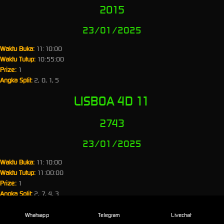
2015
23/01/2025
Waktu Buka:
11:10:00
Waktu Tutup:
10:55:00
Prize:
1
Angka Split:
2, 0, 1, 5
LISBOA 4D 11
2743
23/01/2025
Waktu Buka:
11:10:00
Waktu Tutup:
11:00:00
Prize:
1
Angka Split:
2, 7, 4, 3
Carolina Eve
Whatsapp
Telegram
Livechat