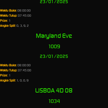
23/01/2025
Waktu Buka:
08:00:00
Waktu Tutup:
07:45:00
Prize:
1
Angka Split:
0, 3, 9, 2
Maryland Eve
1009
23/01/2025
Waktu Buka:
08:00:00
Waktu Tutup:
07:45:00
Prize:
1
Angka Split:
1, 0, 0, 9
LISBOA 4D 08
1034