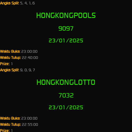
Angka Split:
5, 4, 1, 6
HONGKONGPOOLS
9097
23/01/2025
Waktu Buka:
23:00:00
Waktu Tutup:
22:40:00
Prize:
1
Angka Split:
9, 0, 9, 7
HONGKONGLOTTO
7032
23/01/2025
Waktu Buka:
23:00:00
Waktu Tutup:
22:55:00
Prize:
1